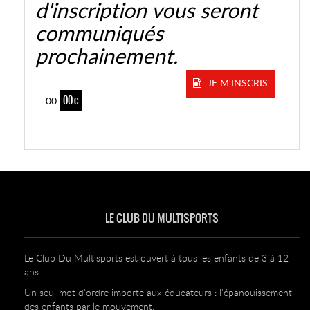
d'inscription vous seront
communiqués
prochainement.
JE M'INSCRIS
00 €
00
LE CLUB DU MULTISPORTS
Le Club Du Multisports est ouvert à tous les enfants de 3 à 12
ans.
Un seul mot d’ordre importe aux éducateurs : l’épanouissement
des enfants par le mouvement.